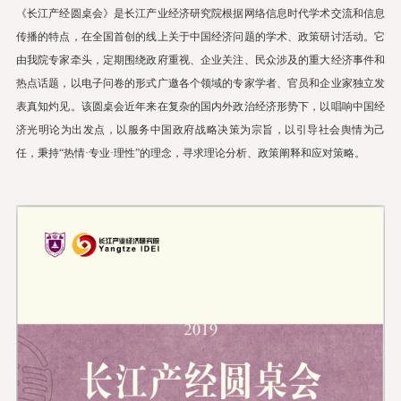
中国经济江苏智库联合研究机制
《长江产经圆桌会》是长江产业经济研究院根据网络信息时代学术交流和信息
传播的特点，在全国首创的线上关于中国经济问题的学术、政策研讨活动。它
EN
由我院专家牵头，定期围绕政府重视、企业关注、民众涉及的重大经济事件和
热点话题，以电子问卷的形式广邀各个领域的专家学者、官员和企业家独立发
表真知灼见。该圆桌会近年来在复杂的国内外政治经济形势下，以唱响中国经
济光明论为出发点，以服务中国政府战略决策为宗旨，以引导社会舆情为己
任，秉持
“热情·专业·理性”的理念，寻求理论分析、政策阐释和应对策略。