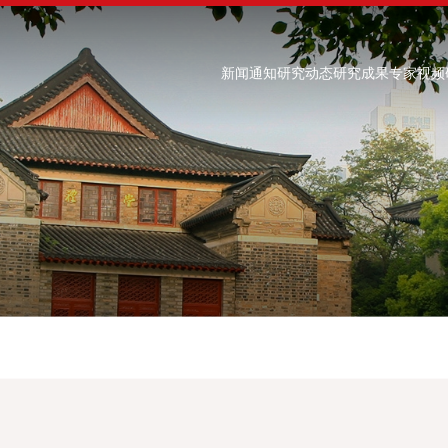
新闻通知
研究动态
研究成果
专家视频
专家视频
研究团队
研究中心
关于
院内专家
产业发展与政策研究中心
智库
特聘专家
科技与产业创新研究中心
组织
全球治理与产业安全研究中心
领导
数字产业与治理研究中心
理
人文经济研究中心
学术
农业现代化研究中心
运营
长三角一体化与现代化研究中心
联系
长江经济带高质量发展研究中心
招贤