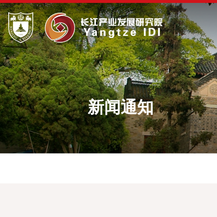
新闻通知
研究动态
研究成果
首席专栏
研究报告
新闻通知
专家观点
系列著作
长江产发圆桌会
内部刊物
媒体报道
长三角与长江经济带观察
国外产业动态