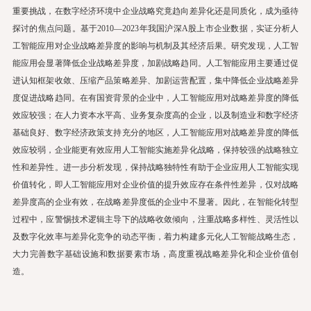
中国经济江苏智库联合研究机制
重要挑战，在数字经济环境中企业战略究竟趋向差异化还是同质化，成为亟待
探讨的焦点问题。基于2010—2023年我国沪深A股上市企业数据，实证分析人
EN
工智能应用对企业战略差异度的影响与机制及其经济后果。研究发现，人工智
能应用会显著降低企业战略差异度，加剧战略趋同。人工智能应用主要通过促
进认知框架收敛、压缩产品策略差异、加剧运营配置，集中降低企业战略差异
度促进战略趋同。在有国资背景的企业中，人工智能应用对战略差异度的降低
效应较强；在人力资本水平高、业务复杂度高的企业，以及制造业和数字经济
基础良好、数字经济政策支持充分的地区，人工智能应用对战略差异度的降低
效应较弱，企业能更有效应用人工智能实施差异化战略，保持较强的战略独立
性和差异性。进一步分析发现，保持战略独特性有助于企业应用人工智能实现
价值转化，即人工智能应用对企业价值的提升效应存在条件性差异，仅对战略
差异度高的企业有效，在战略差异度低的企业中不显著。因此，在智能化转型
过程中，应警惕技术逻辑主导下的战略收敛倾向，注重战略多样性、灵活性以
及数字化效率与差异化竞争的动态平衡，着力构建多元化人工智能战略生态，
大力完善数字基础设施和数据要素市场，高度重视战略差异化和企业价值创
造。